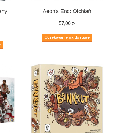
any
Aeon's End: Otchłań
57,00 zł
Oczekiwanie na dostawę
ę