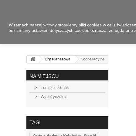
W ramach naszej witryny stosujemy pliki cookies w celu świadcze
bez zmiany ustawień dotyczących cookies oznacza, że będą one
Gry Planszowe
Kooperacyjne
NA MIEJSCU
Turnieje - Grafik
Wypożyczalnia
TAGI
Karta z dodatku Kaldheim. Stan N