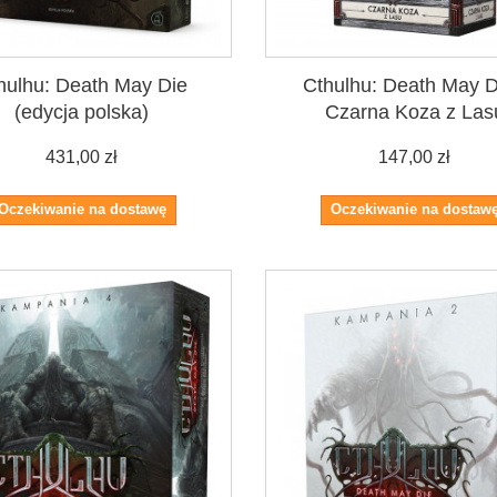
hulhu: Death May Die
Cthulhu: Death May D
(edycja polska)
Czarna Koza z Las
431,00 zł
147,00 zł
Oczekiwanie na dostawę
Oczekiwanie na dostaw