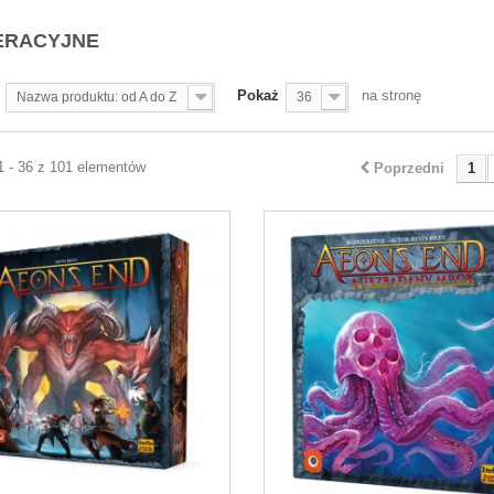
ERACYJNE
Pokaż
na stronę
Nazwa produktu: od A do Z
36
1 - 36 z 101 elementów
Poprzedni
1