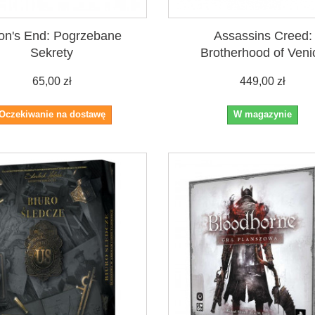
on's End: Pogrzebane
Assassins Creed:
Sekrety
Brotherhood of Veni
65,00 zł
449,00 zł
Oczekiwanie na dostawę
W magazynie