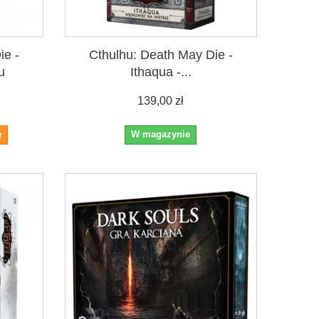
ie -
Cthulhu: Death May Die -
u
Ithaqua -...
139,00 zł
ę
W magazynie