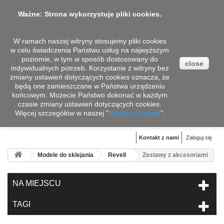
Ważne: Strona wykorzystuje pliki cookies.
W ramach naszej witryny stosujemy pliki cookies
w celu świadczenia Państwu usług na najwyższym
poziomie, w tym w sposób dostosowany do
close
indywidualnych potrzeb. Korzystanie z witryny bez
zmiany ustawień dotyczących cookies oznacza, że
będą one zamieszczane w Państwa urządzeniu
końcowym. Możecie Państwo dokonać w każdym
czasie zmiany ustawień dotyczących cookies.
Więcej szczegółów w naszej "
Koszyk
Polityce Cookies
".
(pusty)
Kontakt z nami
Zaloguj się
Modele do sklejania
Revell
Zestawy z akcesoriami
NA MIEJSCU
TAGI