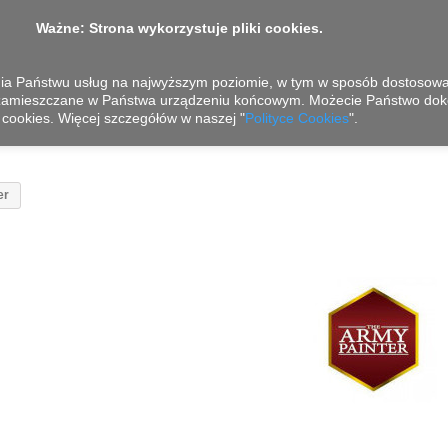
Ważne: Strona wykorzystuje pliki cookies.
nia Państwu usług na najwyższym poziomie, w tym w sposób dostosowan
 zamieszczane w Państwa urządzeniu końcowym. Możecie Państwo dok
cookies. Więcej szczegółów w naszej "
Polityce Cookies
".
er