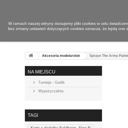
W ramach naszej witryny stosujemy pliki cookies w celu świadcze
bez zmiany ustawień dotyczących cookies oznacza, że będą one
Akcesoria modelarskie
Spraye The Army Paint
NA MIEJSCU
Turnieje - Grafik
Wypożyczalnia
TAGI
Karta z dodatku Kaldheim. Stan N