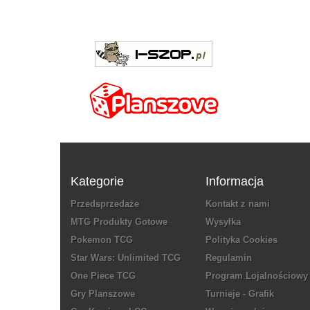
Kategorie
Informacja
Przedsprzedaże
Kontakt z nami
MTG Produkty Gotowe
Wysyłka
Pokemon TCG
Polityka Cookies
Star Wars: Unlimited TCG
Regulamin
One Piece TCG
Program Lojalnościowy
Gry Planszowe
Turnieje - Grafik