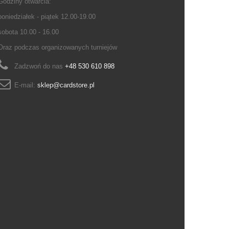
Godziny otwarcia:
poniedziałek - piątek 12.00-19.00
sobota 10.00 - 16.00
Oraz podczas organizowanych turniejów
Zadzwoń do nas
+48 530 610 898
E-mail:
sklep@cardstore.pl