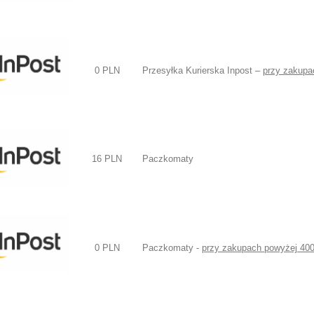
0 PLN
Przesyłka Kurierska Inpost –
przy zakupa
16 PLN
Paczkomaty
0 PLN
Paczkomaty -
przy zakupach powyżej 40