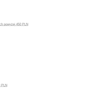
ch powyżej 450 PLN
0 PLN