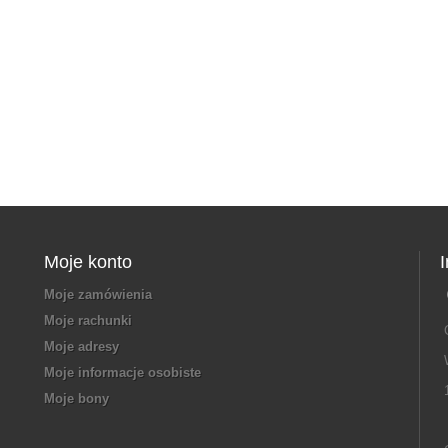
Moje konto
Moje zamówienia
Moje rachunki
Moje adresy
Moje informacje osobiste
Moje bony