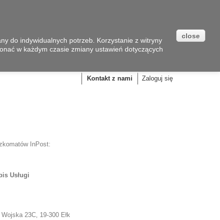
close
y do indywidualnych potrzeb. Korzystanie z witryny
onać w każdym czasie zmiany ustawień dotyczących
Koszyk
(pusty)
Kontakt z nami
Zaloguj się
czkomatów InPost:
is Usługi
. Wojska 23C, 19-300 Ełk