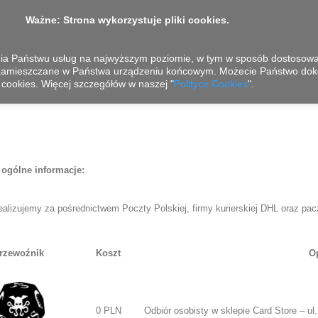
Ważne: Strona wykorzystuje pliki cookies.
nia Państwu usług na najwyższym poziomie, w tym w sposób dostosowan
 zamieszczane w Państwa urządzeniu końcowym. Możecie Państwo dok
cookies. Więcej szczegółów w naszej "
Polityce Cookies
".
 ogólne informacje:
ealizujemy za pośrednictwem Poczty Polskiej, firmy kurierskiej DHL oraz pa
rzewoźnik
Koszt
Op
0 PLN
Odbiór osobisty w sklepie Card Store – ul