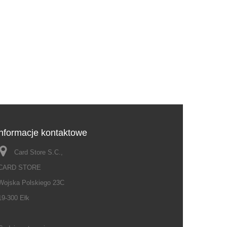
Informacje kontaktowe
Card Store S.C.,
CARD STORE
Wojska Polskiego 23C
19-300 Ełk