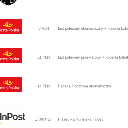
8 PLN
List polecony ekonomiczny + koperta bąb
11 PLN
List polecony priorytetowy + koperta bąb
14 PLN
Paczka Pocztowa ekonomiczna
17.00 PLN
Przesyłka Kurierska Inpost