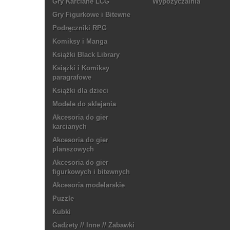
Gry Karciane LCG
Wypożyczalnia
Gry Figurkowe i Bitewne
Podręczniki RPG
Komiksy i Manga
Książki Black Library
Książki i Komiksy
paragrafowe
Książki dla dzieci
Modele do sklejania
Akcesoria do gier
karcianych
Akcesoria do gier
planszowych
Akcesoria do gier
figurkowych i bitewnych
Akcesoria modelarskie
Puzzle
Kubki
Gadżety // Inne // Zabawki