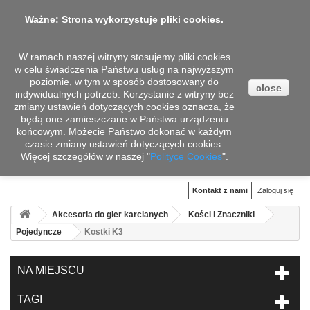
Ważne: Strona wykorzystuje pliki cookies.
W ramach naszej witryny stosujemy pliki cookies
w celu świadczenia Państwu usług na najwyższym
poziomie, w tym w sposób dostosowany do
close
indywidualnych potrzeb. Korzystanie z witryny bez
zmiany ustawień dotyczących cookies oznacza, że
będą one zamieszczane w Państwa urządzeniu
końcowym. Możecie Państwo dokonać w każdym
czasie zmiany ustawień dotyczących cookies.
Więcej szczegółów w naszej "
Koszyk
Polityce Cookies
".
(pusty)
Kontakt z nami
Zaloguj się
Akcesoria do gier karcianych
Kości i Znaczniki
Pojedyncze
Kostki K3
NA MIEJSCU
TAGI