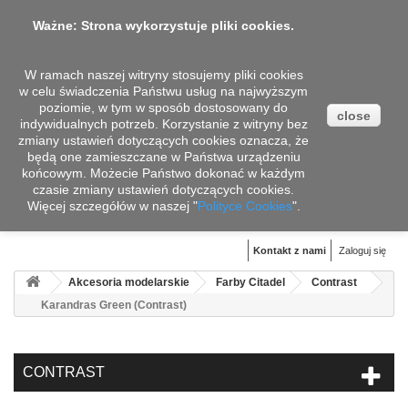
Ważne: Strona wykorzystuje pliki cookies.
W ramach naszej witryny stosujemy pliki cookies
w celu świadczenia Państwu usług na najwyższym
poziomie, w tym w sposób dostosowany do
close
indywidualnych potrzeb. Korzystanie z witryny bez
zmiany ustawień dotyczących cookies oznacza, że
będą one zamieszczane w Państwa urządzeniu
końcowym. Możecie Państwo dokonać w każdym
czasie zmiany ustawień dotyczących cookies.
Więcej szczegółów w naszej "
Koszyk
Polityce Cookies
".
(pusty)
Kontakt z nami
Zaloguj się
Akcesoria modelarskie
Farby Citadel
Contrast
Karandras Green (Contrast)
CONTRAST