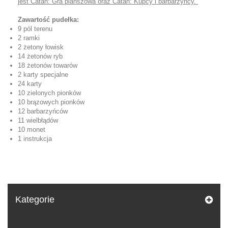
jest Catan: Gra planszowa oraz Catan: Kupcy i barbarzyńcy.
Zawartość pudełka:
9 pól terenu
2 ramki
2 żetony łowisk
14 żetonów ryb
18 żetonów towarów
2 karty specjalne
24 karty
10 zielonych pionków
10 brązowych pionków
12 barbarzyńców
11 wielbłądów
10 monet
1 instrukcja
Kategorie