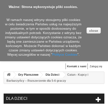
Ważne: Strona wykorzystuje pliki cookies.
W ramach naszej witryny stosujemy pliki cookies
w celu świadczenia Państwu usług na najwyższym
poziomie, w tym w sposób dostosowany do
close
indywidualnych potrzeb. Korzystanie z witryny bez
zmiany ustawień dotyczących cookies oznacza, że
będą one zamieszczane w Państwa urządzeniu
końcowym. Możecie Państwo dokonać w każdym
czasie zmiany ustawień dotyczących cookies.
Więcej szczegółów w naszej "
Koszyk
Polityce Cookies
".
(pusty)
Kontakt z nami
Zaloguj się
Gry Planszowe
Dla Dzieci
Catan - Kupcy i
Barbarzyńcy – Rozszerzenie dla 5-6 graczy
DLA DZIECI