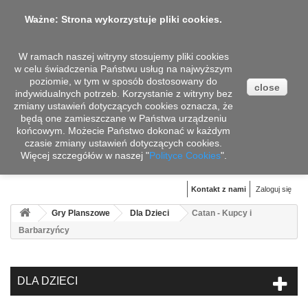
Ważne: Strona wykorzystuje pliki cookies.
W ramach naszej witryny stosujemy pliki cookies
w celu świadczenia Państwu usług na najwyższym
poziomie, w tym w sposób dostosowany do
close
indywidualnych potrzeb. Korzystanie z witryny bez
zmiany ustawień dotyczących cookies oznacza, że
będą one zamieszczane w Państwa urządzeniu
końcowym. Możecie Państwo dokonać w każdym
czasie zmiany ustawień dotyczących cookies.
Więcej szczegółów w naszej "
Koszyk
Polityce Cookies
".
(pusty)
Kontakt z nami
Zaloguj się
Gry Planszowe
Dla Dzieci
Catan - Kupcy i
Barbarzyńcy
DLA DZIECI