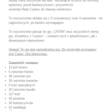
obrały trasy korzystne dla was. Wysyłajcie rycerzy do ochrony
wybrzeży przed barbarzyńcami i przywróćcie
siedzibę Rady Catanu do dawnej świetności.
To rozszerzenie składa się z 5 scenariuszy oraz 4 wariantów - od
najprostszych, po bardzo wymagające.
To rozszerzenie pasuje do gry „CATAN” oraz wszystkich wersji
gry „Osadnicy z Catanu“ – zarówno tych z plastikowymi, jak i
drewnianymi elementami.
Uwaga! To nie jest samodzielna gra. Do rozgrywki wymagany
jest Catan: Gra planszowa.
Zawartość zestawu:
13 pól terenu
6 żetonów łowisk
30 żetonów ryb
36 żetonów towarów
6 kart specjalnych
20 żetonów handlu
117 kart
40 pionków
36 barbarzyńców
22 wielbłądy