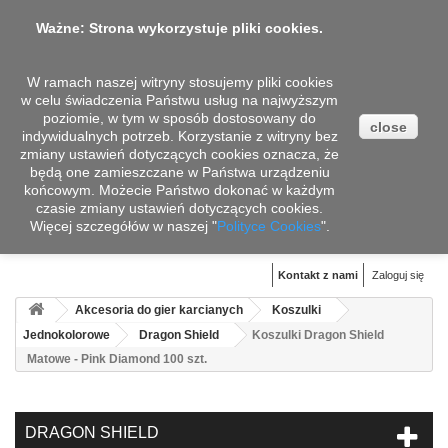
Ważne: Strona wykorzystuje pliki cookies.
W ramach naszej witryny stosujemy pliki cookies
w celu świadczenia Państwu usług na najwyższym
poziomie, w tym w sposób dostosowany do
close
indywidualnych potrzeb. Korzystanie z witryny bez
zmiany ustawień dotyczących cookies oznacza, że
będą one zamieszczane w Państwa urządzeniu
końcowym. Możecie Państwo dokonać w każdym
czasie zmiany ustawień dotyczących cookies.
Więcej szczegółów w naszej "
Koszyk
Polityce Cookies
".
(pusty)
Kontakt z nami
Zaloguj się
Akcesoria do gier karcianych
Koszulki
Jednokolorowe
Dragon Shield
Koszulki Dragon Shield
Matowe - Pink Diamond 100 szt.
DRAGON SHIELD