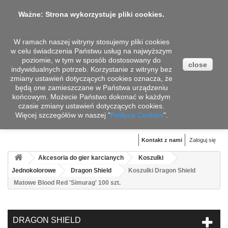
Ważne: Strona wykorzystuje pliki cookies.
W ramach naszej witryny stosujemy pliki cookies
w celu świadczenia Państwu usług na najwyższym
poziomie, w tym w sposób dostosowany do
close
indywidualnych potrzeb. Korzystanie z witryny bez
zmiany ustawień dotyczących cookies oznacza, że
będą one zamieszczane w Państwa urządzeniu
końcowym. Możecie Państwo dokonać w każdym
czasie zmiany ustawień dotyczących cookies.
Więcej szczegółów w naszej "
Koszyk
Polityce Cookies
".
(pusty)
Kontakt z nami
Zaloguj się
Akcesoria do gier karcianych
Koszulki
Jednokolorowe
Dragon Shield
Koszulki Dragon Shield
Matowe Blood Red 'Simurag' 100 szt.
DRAGON SHIELD