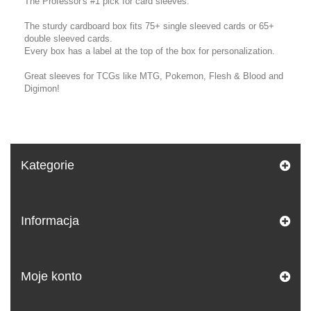
The Professor's #1 pick for card sleeves.
The sturdy cardboard box fits 75+ single sleeved cards or 65+
double sleeved cards.
Every box has a label at the top of the box for personalization.
Great sleeves for TCGs like MTG, Pokemon, Flesh & Blood and
Digimon!
Kategorie
Informacja
Moje konto