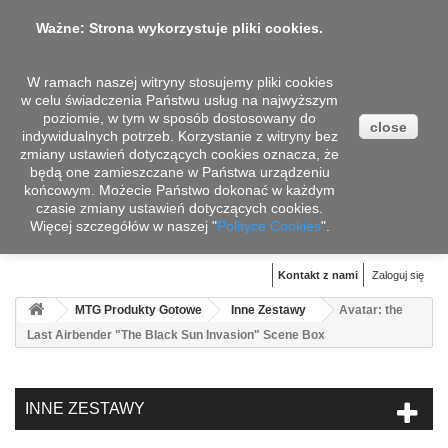
Ważne: Strona wykorzystuje pliki cookies.
W ramach naszej witryny stosujemy pliki cookies
w celu świadczenia Państwu usług na najwyższym
poziomie, w tym w sposób dostosowany do
close
indywidualnych potrzeb. Korzystanie z witryny bez
zmiany ustawień dotyczących cookies oznacza, że
będą one zamieszczane w Państwa urządzeniu
końcowym. Możecie Państwo dokonać w każdym
czasie zmiany ustawień dotyczących cookies.
Więcej szczegółów w naszej "
Koszyk
Polityce Cookies
".
(pusty)
Kontakt z nami
Zaloguj się
MTG Produkty Gotowe
Inne Zestawy
Avatar: the
Last Airbender "The Black Sun Invasion" Scene Box
INNE ZESTAWY