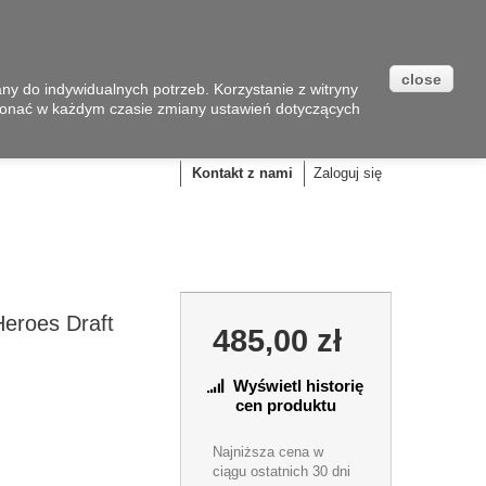
close
y do indywidualnych potrzeb. Korzystanie z witryny
onać w każdym czasie zmiany ustawień dotyczących
Koszyk
(pusty)
Kontakt z nami
Zaloguj się
eroes Draft
485,00 zł
Wyświetl historię
cen produktu
Najniższa cena w
ciągu ostatnich 30 dni