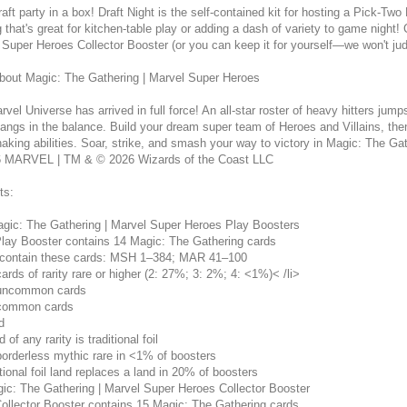
draft party in a box! Draft Night is the self-contained kit for hosting a Pick-T
g that's great for kitchen-table play or adding a dash of variety to game night
 Super Heroes Collector Booster (or you can keep it for yourself—we won't jud
bout Magic: The Gathering | Marvel Super Heroes
vel Universe has arrived in full force! An all-star roster of heavy hitters jump
angs in the balance. Build your dream super team of Heroes and Villains, then
aking abilities. Soar, strike, and smash your way to victory in Magic: The Ga
 MARVEL | TM & © 2026 Wizards of the Coast LLC
ts:
agic: The Gathering | Marvel Super Heroes Play Boosters
lay Booster contains 14 Magic: The Gathering cards
contain these cards: MSH 1–384; MAR 41–100
ards of rarity rare or higher (2: 27%; 3: 2%; 4: <1%)< /li>
uncommon cards
common cards
d
 of any rarity is traditional foil
borderless mythic rare in <1% of boosters
tional foil land replaces a land in 20% of boosters
gic: The Gathering | Marvel Super Heroes Collector Booster
ollector Booster contains 15 Magic: The Gathering cards