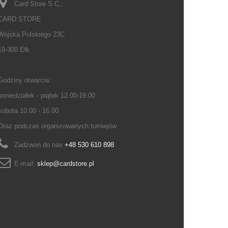
Card Store S.C.,
CARD STORE
Wojska Polskiego 23C
19-300 Ełk
Godziny otwarcia:
poniedziałek - piątek 12.00-19.00
sobota 10.00 - 16.00
Oraz podczas organizowanych turniejów
Zadzwoń do nas
+48 530 610 898
E-mail:
sklep@cardstore.pl