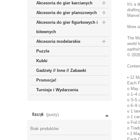
Akcesoria do gier karcianych
It's a 
draftin
Akcesoria do gier planszowych
Marvel
Akcesoria do gier figurkowych i
More a
bitewnych
The Mar
Akcesoria modelarskie
world h
earthsh
Puzzle
© 2026
Kubki
Conten
Gadżety // Inne // Zabawki
• 12 M
Promocje!
Each P
o May 
Turnieje i Wydarzenia
o 1–4 c
o 3–5 
o 6–9 
o 1 lan
Koszyk
(pusty)
o 1 card
o Foil 
o Tradi
Brak produktów
• 1 Ma
Each C