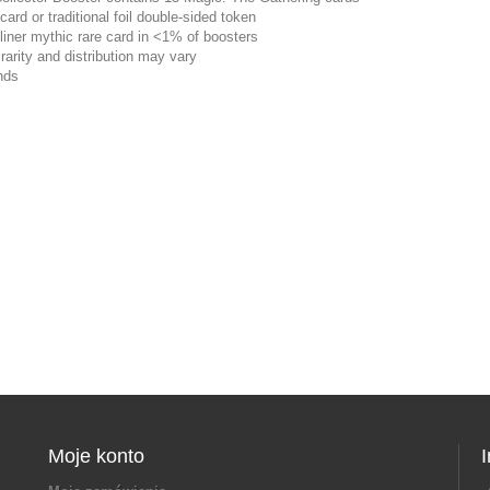
 card or traditional foil double-sided token
liner mythic rare card in <1% of boosters
rarity and distribution may vary
nds
Moje konto