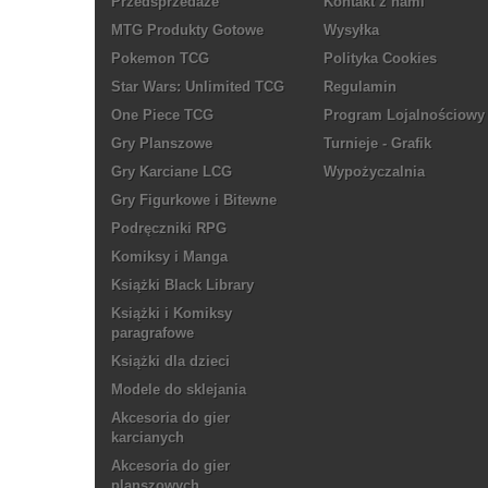
Przedsprzedaże
Kontakt z nami
MTG Produkty Gotowe
Wysyłka
Pokemon TCG
Polityka Cookies
Star Wars: Unlimited TCG
Regulamin
One Piece TCG
Program Lojalnościowy
Gry Planszowe
Turnieje - Grafik
Gry Karciane LCG
Wypożyczalnia
Gry Figurkowe i Bitewne
Podręczniki RPG
Komiksy i Manga
Książki Black Library
Książki i Komiksy
paragrafowe
Książki dla dzieci
Modele do sklejania
Akcesoria do gier
karcianych
Akcesoria do gier
planszowych