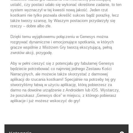
ustalić, czy postaci udało się wykonać określone zadanie, to ten
system wyznaczył w tej kwestii nową jakość. Jeden rzut
kostkami nie tylko pozwala określić sukces bądź porażkę, lecz
także tworzy szansę, by Waszym postaciom przydarzyły się
rzeczy – dobre albo złe.
Dzięki temu wyjątkowemu połączeniu w Genesys można
rozgrywać dynamiczne i emocjonujące spotkania, w których
gracze wspólnie z Mistrzem Gry tworzą ekscytującą, pełną
zwrotów akcji, przygodę.
Aby w pełni cieszyć się z potencjału gry fabularnej Genesys
będziecie potrzebować co najmniej jednego Zestawu Kości
Narracyjnych, ale możecie także skorzystać z darmowej
aplikacji do rzucania kostkami! Specjalnie na potrzeby tej gry
stworzyliśmy łatwą w użyciu aplikację, którą pobierzesz za
darmo na dowolne urządzenie z Androidem lub iOS. Wystarczy,
że poszukasz „Genesys dice” w miejscu, z którego pobierasz
aplikacje i już możesz wskoczyć do gry!