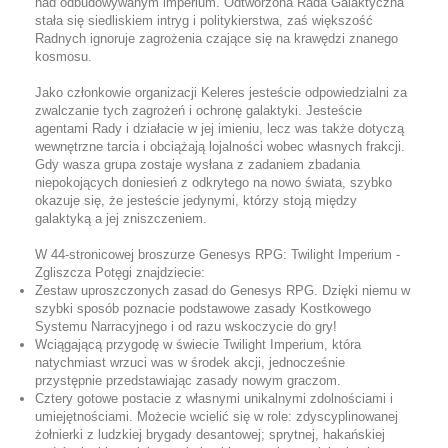
nad odbudowywanym imperium. Odtworzona Rada Galaktyczna
stała się siedliskiem intryg i politykierstwa, zaś większość
Radnych ignoruje zagrożenia czające się na krawędzi znanego
kosmosu.
Jako członkowie organizacji Keleres jesteście odpowiedzialni za
zwalczanie tych zagrożeń i ochronę galaktyki. Jesteście
agentami Rady i działacie w jej imieniu, lecz was także dotyczą
wewnętrzne tarcia i obciążają lojalności wobec własnych frakcji.
Gdy wasza grupa zostaje wysłana z zadaniem zbadania
niepokojących doniesień z odkrytego na nowo świata, szybko
okazuje się, że jesteście jedynymi, którzy stoją między
galaktyką a jej zniszczeniem.
W 44-stronicowej broszurze Genesys RPG: Twilight Imperium -
Zgliszcza Potęgi znajdziecie:
Zestaw uproszczonych zasad do Genesys RPG. Dzięki niemu w
szybki sposób poznacie podstawowe zasady Kostkowego
Systemu Narracyjnego i od razu wskoczycie do gry!
Wciągającą przygodę w świecie Twilight Imperium, która
natychmiast wrzuci was w środek akcji, jednocześnie
przystępnie przedstawiając zasady nowym graczom.
Cztery gotowe postacie z własnymi unikalnymi zdolnościami i
umiejętnościami. Możecie wcielić się w role: zdyscyplinowanej
żołnierki z ludzkiej brygady desantowej; sprytnej, hakańskiej