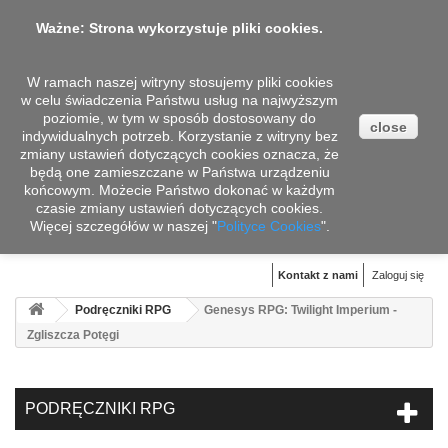
Ważne: Strona wykorzystuje pliki cookies.
W ramach naszej witryny stosujemy pliki cookies
w celu świadczenia Państwu usług na najwyższym
poziomie, w tym w sposób dostosowany do
close
indywidualnych potrzeb. Korzystanie z witryny bez
zmiany ustawień dotyczących cookies oznacza, że
będą one zamieszczane w Państwa urządzeniu
końcowym. Możecie Państwo dokonać w każdym
czasie zmiany ustawień dotyczących cookies.
Więcej szczegółów w naszej "
Koszyk
Polityce Cookies
".
(pusty)
Kontakt z nami
Zaloguj się
Podręczniki RPG
Genesys RPG: Twilight Imperium -
Zgliszcza Potęgi
PODRĘCZNIKI RPG