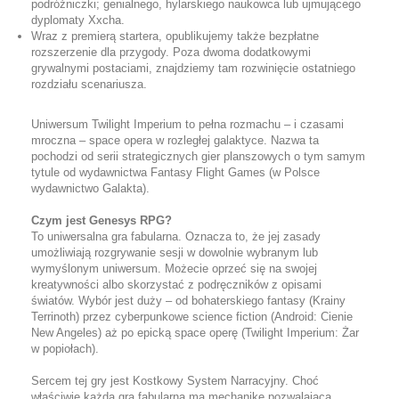
podróżniczki; genialnego, hylarskiego naukowca lub ujmującego
dyplomaty Xxcha.
Wraz z premierą startera, opublikujemy także bezpłatne
rozszerzenie dla przygody. Poza dwoma dodatkowymi
grywalnymi postaciami, znajdziemy tam rozwinięcie ostatniego
rozdziału scenariusza.
Uniwersum Twilight Imperium to pełna rozmachu – i czasami
mroczna – space opera w rozległej galaktyce. Nazwa ta
pochodzi od serii strategicznych gier planszowych o tym samym
tytule od wydawnictwa Fantasy Flight Games (w Polsce
wydawnictwo Galakta).
Czym jest Genesys RPG?
To uniwersalna gra fabularna. Oznacza to, że jej zasady
umożliwiają rozgrywanie sesji w dowolnie wybranym lub
wymyślonym uniwersum. Możecie oprzeć się na swojej
kreatywności albo skorzystać z podręczników z opisami
światów. Wybór jest duży – od bohaterskiego fantasy (Krainy
Terrinoth) przez cyberpunkowe science fiction (Android: Cienie
New Angeles) aż po epicką space operę (Twilight Imperium: Żar
w popiołach).
Sercem tej gry jest Kostkowy System Narracyjny. Choć
właściwie każda gra fabularna ma mechanikę pozwalającą