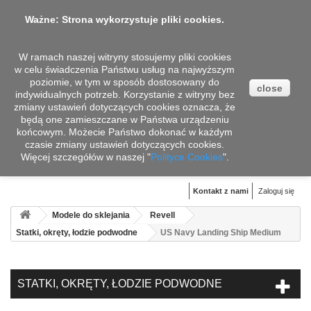
Ważne: Strona wykorzystuje pliki cookies.
W ramach naszej witryny stosujemy pliki cookies
w celu świadczenia Państwu usług na najwyższym
poziomie, w tym w sposób dostosowany do
close
indywidualnych potrzeb. Korzystanie z witryny bez
zmiany ustawień dotyczących cookies oznacza, że
będą one zamieszczane w Państwa urządzeniu
końcowym. Możecie Państwo dokonać w każdym
czasie zmiany ustawień dotyczących cookies.
Więcej szczegółów w naszej "
Koszyk
Polityce Cookies
".
(pusty)
Kontakt z nami
Zaloguj się
Modele do sklejania
Revell
Statki, okręty, łodzie podwodne
US Navy Landing Ship Medium
STATKI, OKRĘTY, ŁODZIE PODWODNE