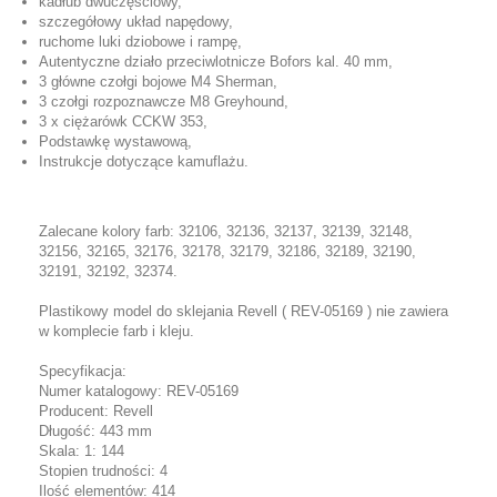
kadłub dwuczęściowy,
szczegółowy układ napędowy,
ruchome luki dziobowe i rampę,
Autentyczne działo przeciwlotnicze Bofors kal. 40 mm,
3 główne czołgi bojowe M4 Sherman,
3 czołgi rozpoznawcze M8 Greyhound,
3 x ciężarówk CCKW 353,
Podstawkę wystawową,
Instrukcje dotyczące kamuflażu.
Zalecane kolory farb: 32106, 32136, 32137, 32139, 32148,
32156, 32165, 32176, 32178, 32179, 32186, 32189, 32190,
32191, 32192, 32374.
Plastikowy model do sklejania Revell ( REV-05169 ) nie zawiera
w komplecie farb i kleju.
Specyfikacja:
Numer katalogowy: REV-05169
Producent: Revell
Długość: 443 mm
Skala: 1: 144
Stopien trudności: 4
Ilość elementów: 414