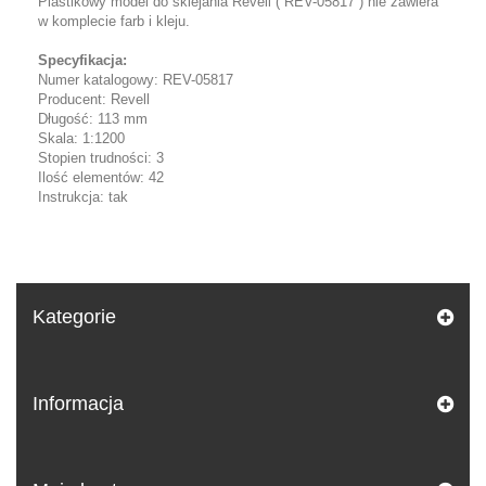
Plastikowy model do sklejania Revell ( REV-05817 ) nie zawiera
w komplecie farb i kleju.
Specyfikacja:
Numer katalogowy: REV-05817
Producent: Revell
Długość: 113 mm
Skala: 1:1200
Stopien trudności: 3
Ilość elementów: 42
Instrukcja: tak
Kategorie
Informacja