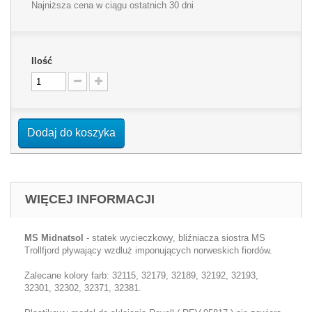
Najniższa cena w ciągu ostatnich 30 dni
Ilość
Dodaj do koszyka
WIĘCEJ INFORMACJI
MS Midnatsol
- statek wycieczkowy, bliźniacza siostra MS
Trollfjord pływający wzdluż imponujących norweskich fiordów.
Zalecane kolory farb: 32115, 32179, 32189, 32192, 32193,
32301, 32302, 32371, 32381.