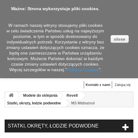
Ważne: Strona wykorzystuje pliki cookies.
W ramach naszej witryny stosujemy pliki cookies
w celu świadczenia Państwu usług na najwyższym
poziomie, w tym w sposób dostosowany do
close
indywidualnych potrzeb. Korzystanie z witryny bez
zmiany ustawień dotyczących cookies oznacza, że
będą one zamieszczane w Państwa urządzeniu
końcowym. Możecie Państwo dokonać w każdym
czasie zmiany ustawień dotyczących cookies.
Więcej szczegółów w naszej "
Koszyk
Polityce Cookies
".
(pusty)
Kontakt z nami
Zaloguj się
Modele do sklejania
Revell
Statki, okręty, łodzie podwodne
MS Midnatsol
STATKI, OKRĘTY, ŁODZIE PODWODNE