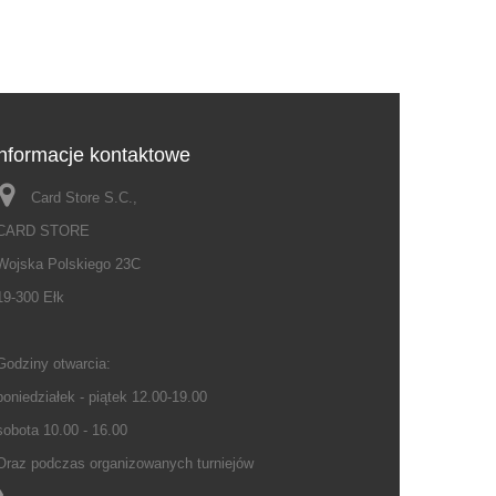
Informacje kontaktowe
Card Store S.C.,
CARD STORE
Wojska Polskiego 23C
19-300 Ełk
Godziny otwarcia:
poniedziałek - piątek 12.00-19.00
sobota 10.00 - 16.00
Oraz podczas organizowanych turniejów