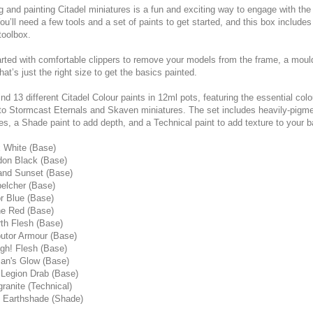
g and painting Citadel miniatures is a fun and exciting way to engage with t
ou’ll need a few tools and a set of paints to get started, and this box includ
toolbox.
rted with comfortable clippers to remove your models from the frame, a mouldl
hat’s just the right size to get the basics painted.
find 13 different Citadel Colour paints in 12ml pots, featuring the essential col
 to Stormcast Eternals and Skaven miniatures. The set includes heavily-pigmen
s, a Shade paint to add depth, and a Technical paint to add texture to your 
x White (Base)
don Black (Base)
land Sunset (Base)
belcher (Base)
or Blue (Base)
ne Red (Base)
rth Flesh (Base)
butor Armour (Base)
gh! Flesh (Base)
an's Glow (Base)
l Legion Drab (Base)
granite (Technical)
x Earthshade (Shade)