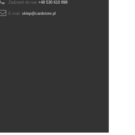
Zadzwoń do nas
+48 530 610 898
E-mail:
sklep@cardstore.pl