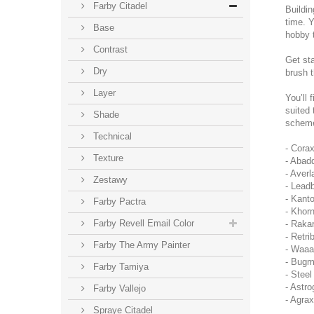
Farby Citadel
Buildin
time. Y
Base
hobby 
Contrast
Get sta
Dry
brush t
Layer
You’ll 
suited
Shade
scheme
Technical
- Cora
Texture
- Abad
- Aver
Zestawy
- Lead
- Kant
Farby Pactra
- Khor
Farby Revell Email Color
- Raka
- Retri
Farby The Army Painter
- Waaa
- Bugm
Farby Tamiya
- Stee
- Astro
Farby Vallejo
- Agra
Spraye Citadel