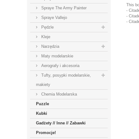
This bo
Spraye The Army Painter
- Citad
- Citad
Spraye Vallejo
- Citad
Pędzle
Kleje
Narzędzia
Maty modelarskie
Aerografy i akcesoria
Tufty, posypki modelarskie,
makiety
Chemia Modelarska
Puzzle
Kubki
Gadżety // Inne // Zabawki
Promocje!