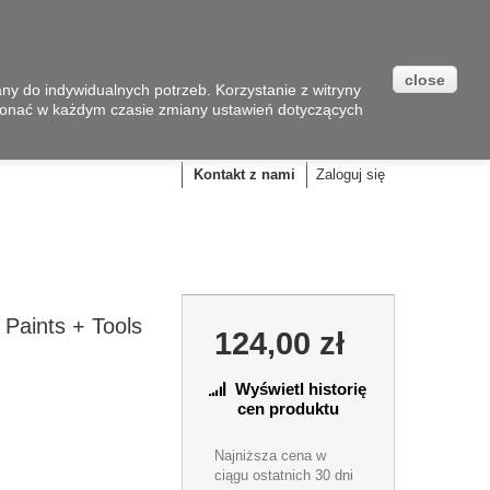
close
y do indywidualnych potrzeb. Korzystanie z witryny
onać w każdym czasie zmiany ustawień dotyczących
Koszyk
(pusty)
Kontakt z nami
Zaloguj się
 Paints + Tools
124,00 zł
Wyświetl historię
cen produktu
Najniższa cena w
ciągu ostatnich 30 dni