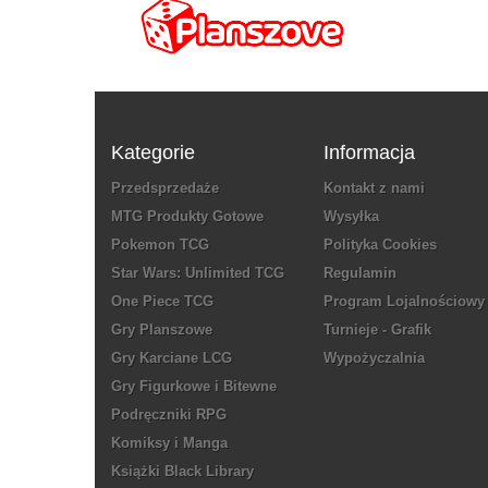
Kategorie
Informacja
Przedsprzedaże
Kontakt z nami
MTG Produkty Gotowe
Wysyłka
Pokemon TCG
Polityka Cookies
Star Wars: Unlimited TCG
Regulamin
One Piece TCG
Program Lojalnościowy
Gry Planszowe
Turnieje - Grafik
Gry Karciane LCG
Wypożyczalnia
Gry Figurkowe i Bitewne
Podręczniki RPG
Komiksy i Manga
Książki Black Library