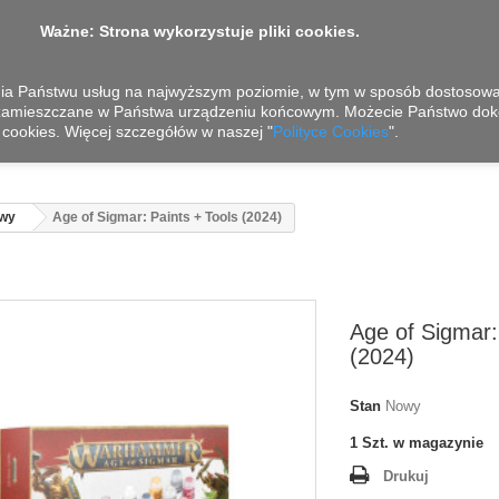
Ważne: Strona wykorzystuje pliki cookies.
nia Państwu usług na najwyższym poziomie, w tym w sposób dostosowan
 zamieszczane w Państwa urządzeniu końcowym. Możecie Państwo dok
cookies. Więcej szczegółów w naszej "
Polityce Cookies
".
awy
Age of Sigmar: Paints + Tools (2024)
Age of Sigmar:
(2024)
Stan
Nowy
1
Szt. w magazynie
Drukuj