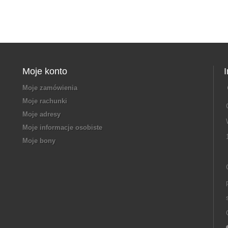
Moje konto
Moje zamówienia
Moje rachunki
Moje adresy
Moje informacje osobiste
Moje bony