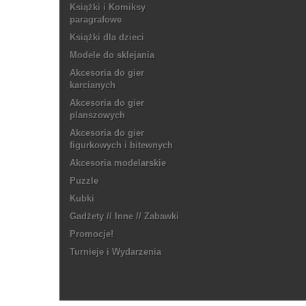
Książki i Komiksy
paragrafowe
Książki dla dzieci
Modele do sklejania
Akcesoria do gier
karcianych
Akcesoria do gier
planszowych
Akcesoria do gier
figurkowych i bitewnych
Akcesoria modelarskie
Puzzle
Kubki
Gadżety // Inne // Zabawki
Promocje!
Turnieje i Wydarzenia