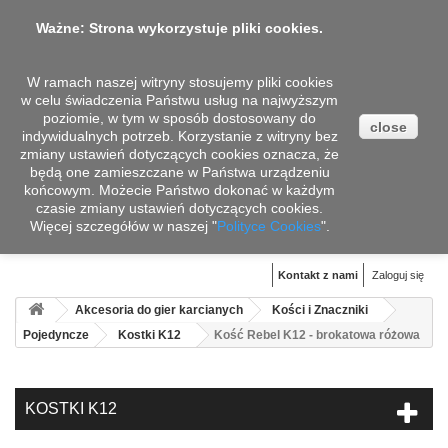
Ważne: Strona wykorzystuje pliki cookies.
W ramach naszej witryny stosujemy pliki cookies
w celu świadczenia Państwu usług na najwyższym
poziomie, w tym w sposób dostosowany do
close
indywidualnych potrzeb. Korzystanie z witryny bez
zmiany ustawień dotyczących cookies oznacza, że
będą one zamieszczane w Państwa urządzeniu
końcowym. Możecie Państwo dokonać w każdym
czasie zmiany ustawień dotyczących cookies.
Więcej szczegółów w naszej "
Koszyk
Polityce Cookies
".
(pusty)
Kontakt z nami
Zaloguj się
Akcesoria do gier karcianych
Kości i Znaczniki
Pojedyncze
Kostki K12
Kość Rebel K12 - brokatowa różowa
KOSTKI K12