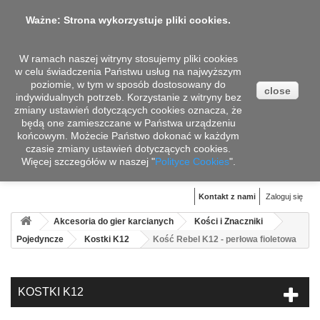
Ważne: Strona wykorzystuje pliki cookies.
W ramach naszej witryny stosujemy pliki cookies
w celu świadczenia Państwu usług na najwyższym
poziomie, w tym w sposób dostosowany do
close
indywidualnych potrzeb. Korzystanie z witryny bez
zmiany ustawień dotyczących cookies oznacza, że
będą one zamieszczane w Państwa urządzeniu
końcowym. Możecie Państwo dokonać w każdym
czasie zmiany ustawień dotyczących cookies.
Więcej szczegółów w naszej "
Koszyk
Polityce Cookies
".
(pusty)
Kontakt z nami
Zaloguj się
Akcesoria do gier karcianych
Kości i Znaczniki
Pojedyncze
Kostki K12
Kość Rebel K12 - perłowa fioletowa
KOSTKI K12