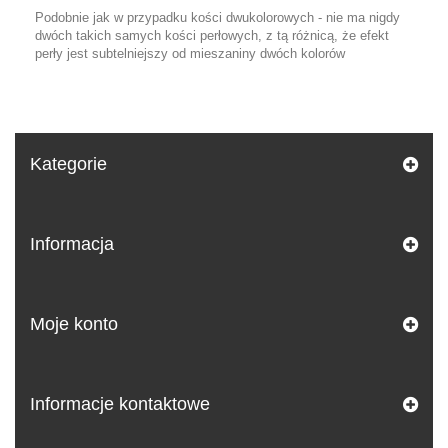
Podobnie jak w przypadku kości dwukolorowych - nie ma nigdy
dwóch takich samych kości perłowych, z tą różnicą, że efekt
perły jest subtelniejszy od mieszaniny dwóch kolorów
Kategorie
Informacja
Moje konto
Informacje kontaktowe