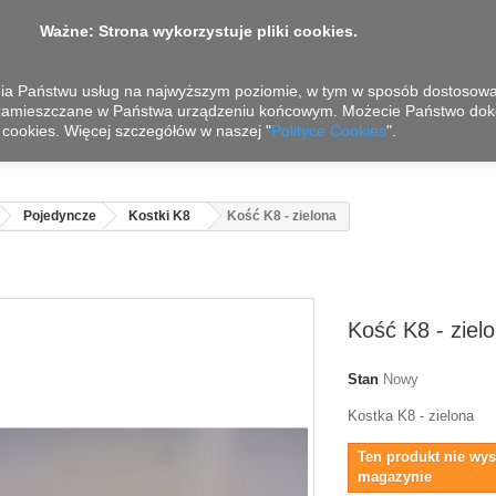
Ważne: Strona wykorzystuje pliki cookies.
nia Państwu usług na najwyższym poziomie, w tym w sposób dostosowan
 zamieszczane w Państwa urządzeniu końcowym. Możecie Państwo dok
cookies. Więcej szczegółów w naszej "
Polityce Cookies
".
Pojedyncze
Kostki K8
Kość K8 - zielona
Kość K8 - ziel
Stan
Nowy
Kostka K8 - zielona
Ten produkt nie wys
magazynie