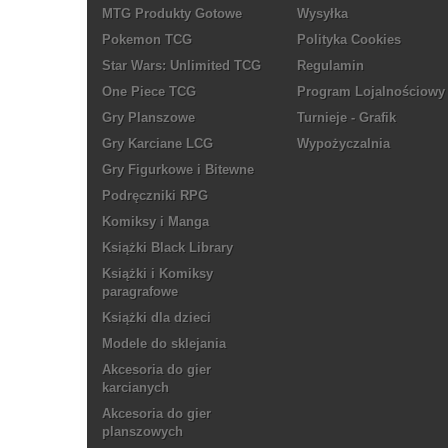
MTG Produkty Gotowe
Wysyłka
Pokemon TCG
Polityka Cookies
Star Wars: Unlimited TCG
Regulamin
One Piece TCG
Program Lojalnościowy
Gry Planszowe
Turnieje - Grafik
Gry Karciane LCG
Wypożyczalnia
Gry Figurkowe i Bitewne
Podręczniki RPG
Komiksy i Manga
Książki Black Library
Książki i Komiksy
paragrafowe
Książki dla dzieci
Modele do sklejania
Akcesoria do gier
karcianych
Akcesoria do gier
planszowych