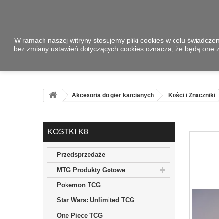
W ramach naszej witryny stosujemy pliki cookies w celu świadcze
bez zmiany ustawień dotyczących cookies oznacza, że będą one
Akcesoria do gier karcianych
Kości i Znaczniki
KOSTKI K8
Przedsprzedaże
MTG Produkty Gotowe
Pokemon TCG
Star Wars: Unlimited TCG
One Piece TCG