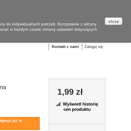
close
y do indywidualnych potrzeb. Korzystanie z witryny
onać w każdym czasie zmiany ustawień dotyczących
Koszyk
(pusty)
Kontakt z nami
Zaloguj się
ona
1,99 zł
Wyświetl historię
cen produktu
tępuje już w