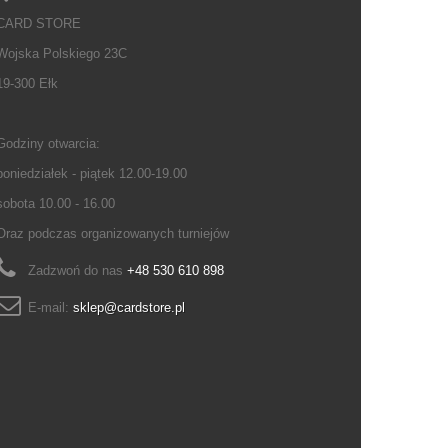
CARD STORE
Wojska Polskiego 23C
19-300 Ełk
Godziny otwarcia:
poniedziałek - piątek 12.00-19.00
sobota 10.00 - 16.00
Oraz podczas organizowanych turniejów
Zadzwoń do nas
+48 530 610 898
E-mail:
sklep@cardstore.pl