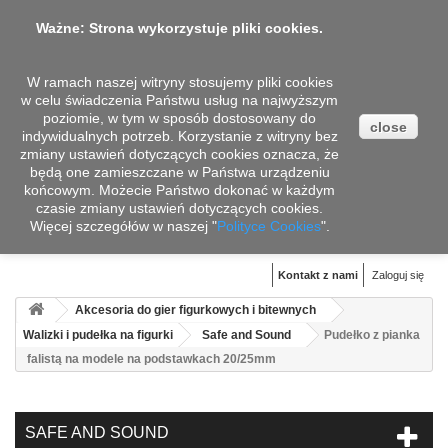
Ważne: Strona wykorzystuje pliki cookies.
W ramach naszej witryny stosujemy pliki cookies
w celu świadczenia Państwu usług na najwyższym
poziomie, w tym w sposób dostosowany do
close
indywidualnych potrzeb. Korzystanie z witryny bez
zmiany ustawień dotyczących cookies oznacza, że
będą one zamieszczane w Państwa urządzeniu
końcowym. Możecie Państwo dokonać w każdym
czasie zmiany ustawień dotyczących cookies.
Więcej szczegółów w naszej "
Koszyk
Polityce Cookies
".
(pusty)
Kontakt z nami
Zaloguj się
Akcesoria do gier figurkowych i bitewnych
Walizki i pudełka na figurki
Safe and Sound
Pudełko z pianka
falistą na modele na podstawkach 20/25mm
SAFE AND SOUND